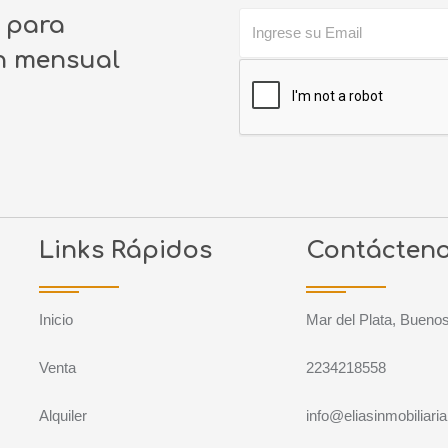
o para
ín mensual
Links Rápidos
Contácten
Inicio
Mar del Plata, Buenos
Venta
2234218558
Alquiler
info@eliasinmobiliari