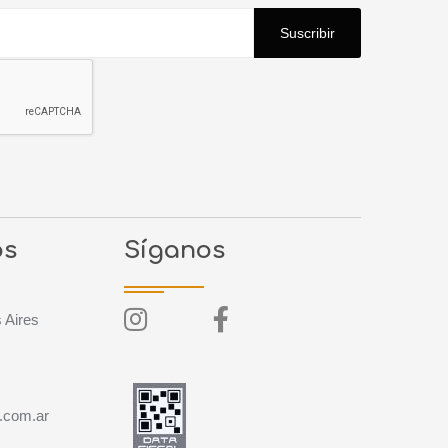
Suscribir
os
Síganos
 Aires
a.com.ar