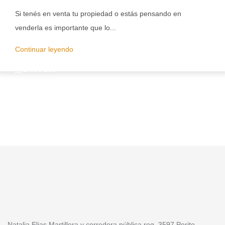
Si tenés en venta tu propiedad o estás pensando en
venderla es importante que lo...
Continuar leyendo
24/06/2024
Natalia Elias Martillera y corredora pública reg. 3597 Perito